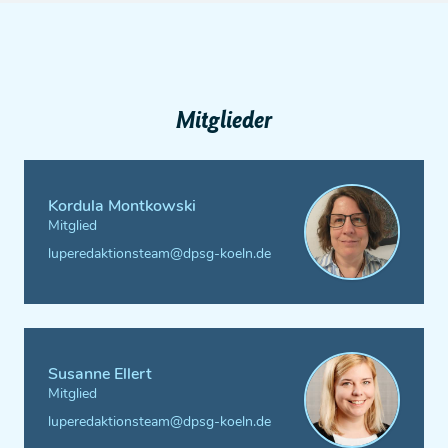
Mitglieder
Kordula Montkowski
Mitglied
luperedaktionsteam@dpsg-koeln.de
Susanne Ellert
Mitglied
luperedaktionsteam@dpsg-koeln.de