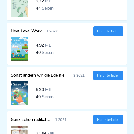
9,72
MB
44
Seiten
Next Level Work
1 2022
Herunterladen
4,92
MB
40
Seiten
Sonst ändern wir die Ede nie …
2 2021
Herunterladen
5,20
MB
40
Seiten
Ganz schön radikal …
1 2021
Herunterladen
14,66
MB