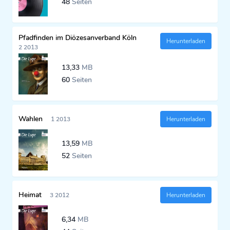
48
Seiten
Pfadfinden im Diözesanverband Köln
Herunterladen
2 2013
13,33
MB
60
Seiten
Wahlen
1 2013
Herunterladen
13,59
MB
52
Seiten
Heimat
3 2012
Herunterladen
6,34
MB