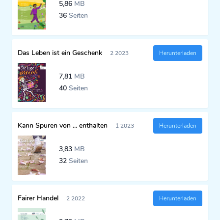
5,86
MB
36
Seiten
Das Leben ist ein Geschenk
2 2023
Herunterladen
7,81
MB
40
Seiten
Kann Spuren von ... enthalten
1 2023
Herunterladen
3,83
MB
32
Seiten
Fairer Handel
2 2022
Herunterladen