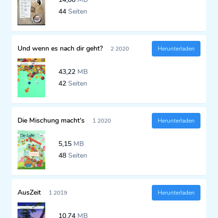
44
Seiten
Und wenn es nach dir geht?
2 2020
Herunterladen
43,22
MB
42
Seiten
Die Mischung macht's
1 2020
Herunterladen
5,15
MB
48
Seiten
AusZeit
1 2019
Herunterladen
10,74
MB