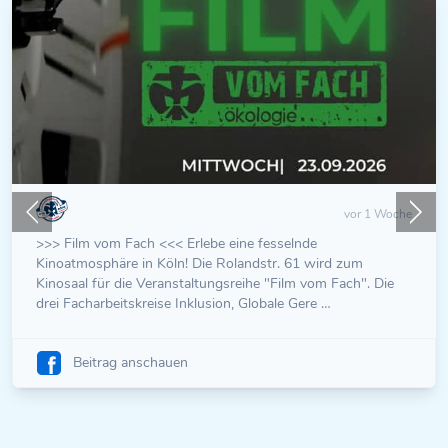
vor 1 Woche
>>> Film vom Fach <<< Erlebe eine fesselnde
Kinoatmosphäre in Köln! Die Rolandstr. 61 wird zum
Kinosaal für die Veranstaltungsreihe "Film vom Fach". Die
drei Facharbeitskreise Inklusion, Globale Gere …
Beitrag anschauen