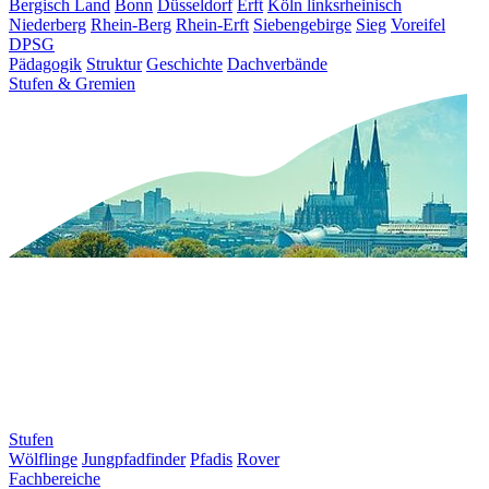
Bergisch Land
Bonn
Düsseldorf
Erft
Köln linksrheinisch
Niederberg
Rhein-Berg
Rhein-Erft
Siebengebirge
Sieg
Voreifel
DPSG
Pädagogik
Struktur
Geschichte
Dachverbände
Stufen & Gremien
Stufen
Wölflinge
Jungpfadfinder
Pfadis
Rover
Fachbereiche