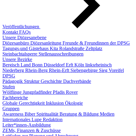
Veröffentlichungen
Kontakt
FAQs
Unsere Diözesanebene
Diözesanbüro
Diözesanleitung
Freunde & Freundinnen der DPSG
Tagungs-und Gästehaus
Kita Rolandstraße
Zeltplatz
Steinbachtalsperre
Stellenausschreibungen
Unsere Bezirke
Bergisch Land
Bonn
Düsseldorf
Erft
Köln linksrheinisch
Niederberg
Rhein-Berg
Rhein-Erft
Siebengebirge
Sieg
Voreifel
DPSG
Pädagogik
Struktur
Geschichte
Dachverbände
Stufen
Wölflinge
Jungpfadfinder
Pfadis
Rover
Fachbereiche
Globale Gerechtigkeit
Inklusion
Ökologie
Gruppen
Awareness
Biber
Spiritualität
Beratung & Bildung
Medien
Internationales
Lupe Redaktion
Leiter*innen-Ausbildung
ZEMs, Finanzen & Zuschüsse
Leitfaden zur Planung und Abrechnung