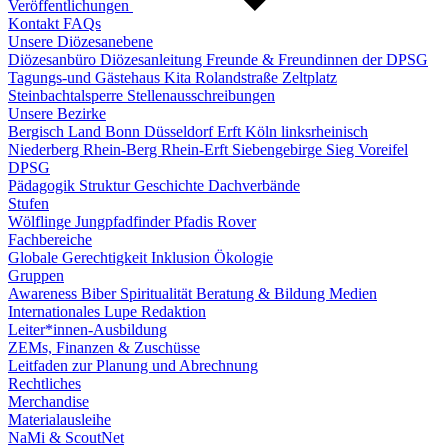
Veröffentlichungen
Kontakt
FAQs
Unsere Diözesanebene
Diözesanbüro
Diözesanleitung
Freunde & Freundinnen der DPSG
Tagungs-und Gästehaus
Kita Rolandstraße
Zeltplatz
Steinbachtalsperre
Stellenausschreibungen
Unsere Bezirke
Bergisch Land
Bonn
Düsseldorf
Erft
Köln linksrheinisch
Niederberg
Rhein-Berg
Rhein-Erft
Siebengebirge
Sieg
Voreifel
DPSG
Pädagogik
Struktur
Geschichte
Dachverbände
Stufen
Wölflinge
Jungpfadfinder
Pfadis
Rover
Fachbereiche
Globale Gerechtigkeit
Inklusion
Ökologie
Gruppen
Awareness
Biber
Spiritualität
Beratung & Bildung
Medien
Internationales
Lupe Redaktion
Leiter*innen-Ausbildung
ZEMs, Finanzen & Zuschüsse
Leitfaden zur Planung und Abrechnung
Rechtliches
Merchandise
Materialausleihe
NaMi & ScoutNet