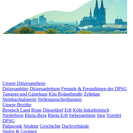
Unsere Diözesanebene
Diözesanbüro
Diözesanleitung
Freunde & Freundinnen der DPSG
Tagungs-und Gästehaus
Kita Rolandstraße
Zeltplatz
Steinbachtalsperre
Stellenausschreibungen
Unsere Bezirke
Bergisch Land
Bonn
Düsseldorf
Erft
Köln linksrheinisch
Niederberg
Rhein-Berg
Rhein-Erft
Siebengebirge
Sieg
Voreifel
DPSG
Pädagogik
Struktur
Geschichte
Dachverbände
Stufen & Gremien